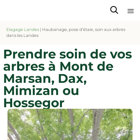

Sk
Elagage Landes
|
Haubanage, pose d’étaie, soin aux arbres
to
dans les Landes
co
Prendre soin de vos
arbres à Mont de
Marsan, Dax,
Mimizan ou
Hossegor